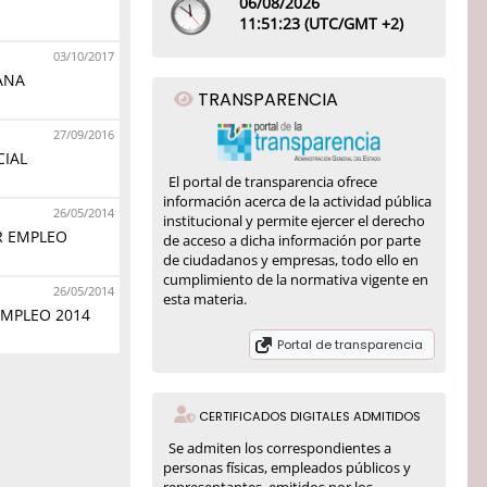
06/08/2026
11:
51
:23
(UTC/GMT +2)
03/10/2017
ANA
TRANSPARENCIA
27/09/2016
IAL
El portal de transparencia ofrece
información acerca de la actividad pública
26/05/2014
institucional y permite ejercer el derecho
R EMPLEO
de acceso a dicha información por parte
de ciudadanos y empresas, todo ello en
cumplimiento de la normativa vigente en
26/05/2014
esta materia.
EMPLEO 2014
Portal de transparencia
CERTIFICADOS DIGITALES ADMITIDOS
Se admiten los correspondientes a
personas físicas, empleados públicos y